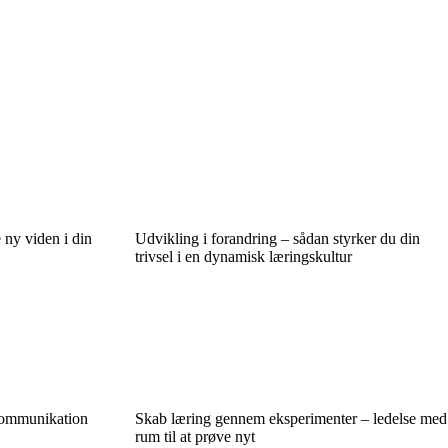
 ny viden i din
Udvikling i forandring – sådan styrker du din
trivsel i en dynamisk læringskultur
 kommunikation
Skab læring gennem eksperimenter – ledelse med
rum til at prøve nyt