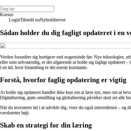
Kursus
Login
Tilmeld nu
Nyhedsbrevet
Sådan holder du dig fagligt opdateret i en 
Verden forandrer sig hurtigere end nogensinde før. Nye teknologier, ar
eller som selvstændig, er det afgørende at holde sig fagligt opdateret – i
i en tid, hvor forandring er det eneste konstante.
Forstå, hvorfor faglig opdatering er vigtig
At holde sig opdateret handler ikke kun om at lære nyt, men om at beva
Digitalisering, grøn omstilling og globalisering påvirker stort set alle br
Når du investerer tid i at udvikle dig, viser du også omverdenen – og di
værdsætter højt.
Skab en strategi for din læring