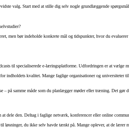
vidste valg. Start med at stille dig selv nogle grundlæggende spørgsmål
selvstudier?
et, men bør indeholde konkrete mål og tidspunkter, hvor du evaluerer di
odcasts til specialiserede e-læringsplatforme. Udfordringen er at vælge
er for indholdets kvalitet. Mange faglige organisationer og universiteter 
ybelse – på samme måde som du planlægger møder eller træning. Det gør de
 at dele den. Deltag i faglige netværk, konferencer eller online commu
 til løsninger, du ikke selv havde tænkt på. Mange oplever, at de lærer m