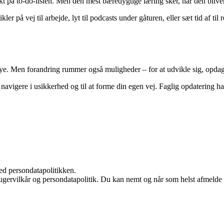
t på to-do-listen. Men den mest bæredygtige læring sker, når den bliver
 på vej til arbejde, lyt til podcasts under gåturen, eller sæt tid af til r
t nye. Men forandring rummer også muligheder – for at udvikle sig, opdage
 at navigere i usikkerhed og til at forme din egen vej. Faglig opdatering
ed persondatapolitikken.
ugervilkår og persondatapolitik. Du kan nemt og når som helst afmelde d