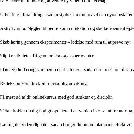
Bliv bedre til at finde og anvende ny viden i din hverdag
Udvikling i forandring – sådan styrker du din trivsel i en dynamisk lær
Aktiv lytning: Nøglen til bedre kommunikation og stærkere samarbejd
Skab læring gennem eksperimenter – ledelse med rum til at prøve nyt
Slip kreativiteten fri gennem leg og eksperimenter
Planlæg din læring sammen med din leder – sådan får I mest ud af sam
Refleksion som drivkraft i personlig udvikling
Få mest ud af dit onlinekursus med god struktur og disciplin
Sådan holder du dig fagligt opdateret i en verden i konstant forandring
Lær og del viden digitalt – sådan bruger du online platforme effektivt