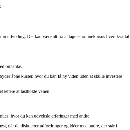
:
n udvikling. Det kan være alt fra at tage et onlinekursus hvert kvartal
 med omtanke.
tilbyder åbne kurser, hvor du kan få ny viden uden at skulle investere
t lettere at fastholde vanen.
nities, hvor du kan udveksle erfaringer med andre.
est, når de diskuterer udfordringer og idéer med andre, der står i