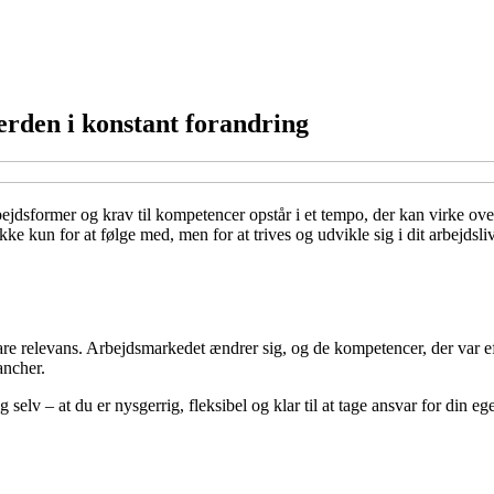
verden i konstant forandring
bejdsformer og krav til kompetencer opstår i et tempo, der kan virke ov
kke kun for at følge med, men for at trives og udvikle sig i dit arbejdsli
re relevans. Arbejdsmarkedet ændrer sig, og de kompetencer, der var ef
ancher.
g selv – at du er nysgerrig, fleksibel og klar til at tage ansvar for din