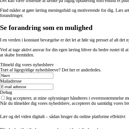
Det kan være fristende at tænke på faglig opdatering som endnu et punk
Find måder at gøre læring meningsfuld og motiverende for dig. Læs artikler
forandringer.
Se forandring som en mulighed
I en verden i konstant bevægelse er det let at føle sig presset af alt de
Ved at tage aktivt ansvar for din egen læring bliver du bedre rustet til
at skabe fremtiden.
Tilmeld dig vores nyhedsbrev
Træt af ligegyldige nyhedsbreve? Det her er anderledes.
Mailadresse
Deltag
Jeg accepterer, at mine oplysninger håndteres i overensstemmelse m
Når du tilmelder dig vores nyhedsbrev, accepterer du samtidig vores br
Lær og del viden digitalt – sådan bruger du online platforme effektivt