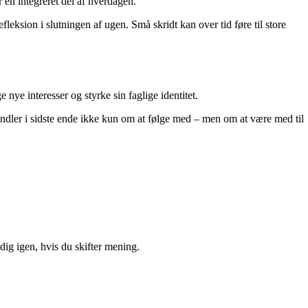
 en integreret del af hverdagen.
efleksion i slutningen af ugen. Små skridt kan over tid føre til store
 nye interesser og styrke sin faglige identitet.
 handler i sidste ende ikke kun om at følge med – men om at være med til
ig igen, hvis du skifter mening.