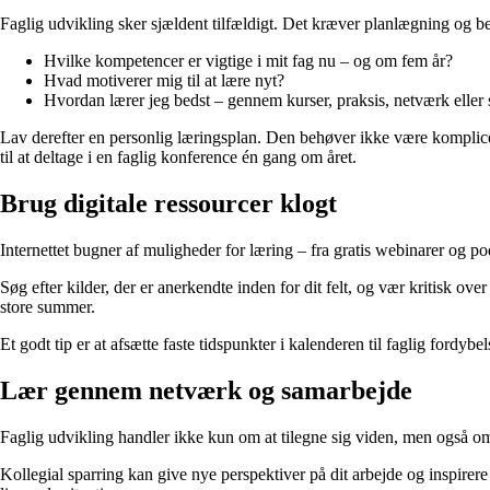
Faglig udvikling sker sjældent tilfældigt. Det kræver planlægning og be
Hvilke kompetencer er vigtige i mit fag nu – og om fem år?
Hvad motiverer mig til at lære nyt?
Hvordan lærer jeg bedst – gennem kurser, praksis, netværk eller 
Lav derefter en personlig læringsplan. Den behøver ikke være komplicer
til at deltage i en faglig konference én gang om året.
Brug digitale ressourcer klogt
Internettet bugner af muligheder for læring – fra gratis webinarer og p
Søg efter kilder, der er anerkendte inden for dit felt, og vær kritisk ov
store summer.
Et godt tip er at afsætte faste tidspunkter i kalenderen til faglig ford
Lær gennem netværk og samarbejde
Faglig udvikling handler ikke kun om at tilegne sig viden, men også om
Kollegial sparring kan give nye perspektiver på dit arbejde og inspirere