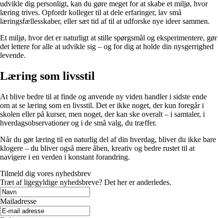
udvikle dig personligt, kan du gøre meget for at skabe et miljø, hvor
læring trives. Opfordr kolleger til at dele erfaringer, lav små
læringsfællesskaber, eller sæt tid af til at udforske nye ideer sammen.
Et miljø, hvor det er naturligt at stille spørgsmål og eksperimentere, gør
det lettere for alle at udvikle sig – og for dig at holde din nysgerrighed
levende.
Læring som livsstil
At blive bedre til at finde og anvende ny viden handler i sidste ende
om at se læring som en livsstil. Det er ikke noget, der kun foregår i
skolen eller på kurser, men noget, der kan ske overalt – i samtaler, i
hverdagsobservationer og i de små valg, du træffer.
Når du gør læring til en naturlig del af din hverdag, bliver du ikke bare
klogere – du bliver også mere åben, kreativ og bedre rustet til at
navigere i en verden i konstant forandring.
Tilmeld dig vores nyhedsbrev
Træt af ligegyldige nyhedsbreve? Det her er anderledes.
Mailadresse