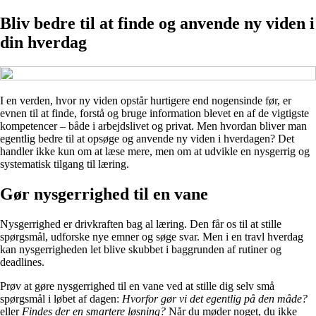
Bliv bedre til at finde og anvende ny viden i
din hverdag
I en verden, hvor ny viden opstår hurtigere end nogensinde før, er
evnen til at finde, forstå og bruge information blevet en af de vigtigste
kompetencer – både i arbejdslivet og privat. Men hvordan bliver man
egentlig bedre til at opsøge og anvende ny viden i hverdagen? Det
handler ikke kun om at læse mere, men om at udvikle en nysgerrig og
systematisk tilgang til læring.
Gør nysgerrighed til en vane
Nysgerrighed er drivkraften bag al læring. Den får os til at stille
spørgsmål, udforske nye emner og søge svar. Men i en travl hverdag
kan nysgerrigheden let blive skubbet i baggrunden af rutiner og
deadlines.
Prøv at gøre nysgerrighed til en vane ved at stille dig selv små
spørgsmål i løbet af dagen:
Hvorfor gør vi det egentlig på den måde?
eller
Findes der en smartere løsning?
Når du møder noget, du ikke