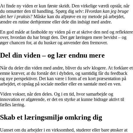
At finde ny viden er kun første skridt. Den virkelige værdi opstår, når
du omsætter den til handling. Spørg dig selv:
Hvordan kan jeg bruge
det her i praksis?
Måske kan du afprøve en ny metode på arbejdet,
ændre en rutine derhjemme eller dele din indsigt med andre.
En god måde at fastholde ny viden på er at skrive den ned og reflektere
over, hvordan du har brugt den. Det gør læringen mere bevidst – og
øger chancen for, at du husker og anvender den fremover.
Del din viden – og lær endnu mere
Når du deler din viden med andre, bliver du selv klogere. At forklare et
emne kræver, at du forstår det i dybden, og samtidig får du feedback
og nye perspektiver. Det kan være i form af en kort præsentation på
arbejdet, et opslag på sociale medier eller en samtale med en ven.
Viden vokser, når den deles. Og i en tid, hvor samarbejde og
innovation er afgørende, er det en styrke at kunne bidrage aktivt til
fælles læring.
Skab et læringsmiljø omkring dig
Uanset om du arbejder i en virksomhed, studerer eller bare ønsker at