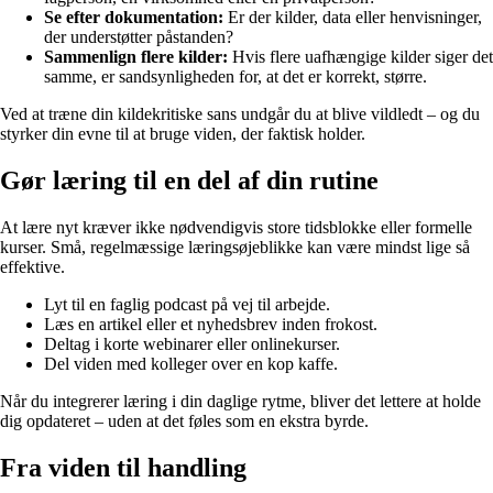
Se efter dokumentation:
Er der kilder, data eller henvisninger,
der understøtter påstanden?
Sammenlign flere kilder:
Hvis flere uafhængige kilder siger det
samme, er sandsynligheden for, at det er korrekt, større.
Ved at træne din kildekritiske sans undgår du at blive vildledt – og du
styrker din evne til at bruge viden, der faktisk holder.
Gør læring til en del af din rutine
At lære nyt kræver ikke nødvendigvis store tidsblokke eller formelle
kurser. Små, regelmæssige læringsøjeblikke kan være mindst lige så
effektive.
Lyt til en faglig podcast på vej til arbejde.
Læs en artikel eller et nyhedsbrev inden frokost.
Deltag i korte webinarer eller onlinekurser.
Del viden med kolleger over en kop kaffe.
Når du integrerer læring i din daglige rytme, bliver det lettere at holde
dig opdateret – uden at det føles som en ekstra byrde.
Fra viden til handling